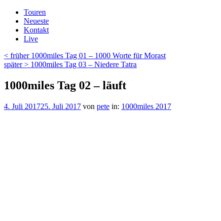
Zum
Touren
Inhalt
Neueste
springen
Kontakt
Live
Beitragsnavigation
Vorheriger
< früher
1000miles Tag 01 – 1000 Worte für Morast
Beitrag
Nächster
später >
1000miles Tag 03 – Niedere Tatra
Beitrag
1000miles Tag 02 – läuft
Veröffentlicht
4. Juli 2017
25. Juli 2017
von
pete
in:
1000miles 2017
am