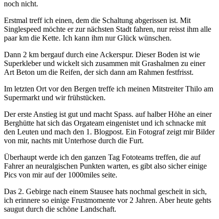
noch nicht.
Erstmal treff ich einen, dem die Schaltung abgerissen ist. Mit
Singlespeed möchte er zur nächsten Stadt fahren, nur reisst ihm alle
paar km die Kette. Ich kann ihm nur Glück wünschen.
Dann 2 km bergauf durch eine Ackerspur. Dieser Boden ist wie
Superkleber und wickelt sich zusammen mit Grashalmen zu einer
Art Beton um die Reifen, der sich dann am Rahmen festfrisst.
Im letzten Ort vor den Bergen treffe ich meinen Mitstreiter Thilo am
Supermarkt und wir frühstücken.
Der erste Anstieg ist gut und macht Spass. auf halber Höhe an einer
Berghütte hat sich das Orgateam eingenistet und ich schnacke mit
den Leuten und mach den 1. Blogpost. Ein Fotograf zeigt mir Bilder
von mir, nachts mit Unterhose durch die Furt.
Überhaupt werde ich den ganzen Tag Fototeams treffen, die auf
Fahrer an neuralgischen Punkten warten, es gibt also sicher einige
Pics von mir auf der 1000miles seite.
Das 2. Gebirge nach einem Stausee hats nochmal gescheit in sich,
ich erinnere so einige Frustmomente vor 2 Jahren. Aber heute gehts
saugut durch die schöne Landschaft.