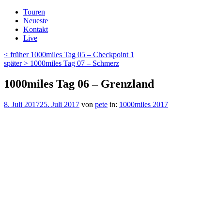
Zum
Touren
Inhalt
Neueste
springen
Kontakt
Live
Beitragsnavigation
Vorheriger
< früher
1000miles Tag 05 – Checkpoint 1
Beitrag
Nächster
später >
1000miles Tag 07 – Schmerz
Beitrag
1000miles Tag 06 – Grenzland
Veröffentlicht
8. Juli 2017
25. Juli 2017
von
pete
in:
1000miles 2017
am