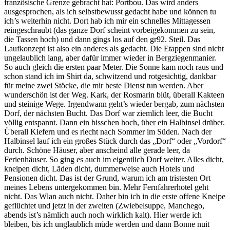
französische Grenze gebracht hat: Portbou. Das wird anders
ausgesprochen, als ich selbstbewusst gedacht habe und können tu
ich’s weiterhin nicht. Dort hab ich mir ein schnelles Mittagessen
reingeschraubt (das ganze Dorf scheint vorbeigekommen zu sein,
die Tassen hoch) und dann gings los auf den gr92. Steil. Das
Laufkonzept ist also ein anderes als gedacht. Die Etappen sind nicht
ungelaublich lang, aber dafür immer wieder in Bergziegenmanier.
So auch gleich die ersten paar Meter. Die Sonne kam noch raus und
schon stand ich im Shirt da, schwitzend und rotgesichtig, dankbar
für meine zwei Stöcke, die mir beste Dienst tun werden. Aber
wunderschön ist der Weg. Kark, der Rosmarin blüt, überall Kakteen
und steinige Wege. Irgendwann geht’s wieder bergab, zum nächsten
Dorf, der nächsten Bucht. Das Dorf war ziemlich leer, die Bucht
völlig entspannt. Dann ein bisschen hoch, über ein Halbinsel drüber.
Überall Kiefern und es riecht nach Sommer im Süden. Nach der
Halbinsel lauf ich ein großes Stück durch das „Dorf“ oder „Vordorf“
durch. Schöne Häuser, aber anscheind alle gerade leer, da
Ferienhäuser. So ging es auch im eigentlich Dorf weiter. Alles dicht,
kneipen dicht, Läden dicht, dummerweise auch Hotels und
Pensionen dicht. Das ist der Grund, warum ich am tristesten Ort
meines Lebens untergekommen bin. Mehr Fernfahrerhotel geht
nicht. Das Wlan auch nicht. Daher bin ich in die erste offene Kneipe
geflüchtet und jetzt in der zweiten (Zwiebelsuppe, Manchego,
abends ist’s nämlich auch noch wirklich kalt). Hier werde ich
bleiben, bis ich unglaublich müde werden und dann Bonne nuit