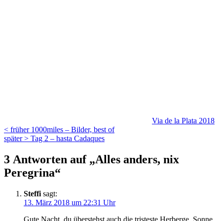
Kategorien
Via de la Plata 2018
Beitragsnavigation
Vorheriger
< früher
1000miles – Bilder, best of
Beitrag
Nächster
später >
Tag 2 – hasta Cadaques
Beitrag
3 Antworten auf „Alles anders, nix
Peregrina“
Steffi
sagt:
13. März 2018 um 22:31 Uhr
Gute Nacht, du überstehst auch die tristeste Herberge. Sonne