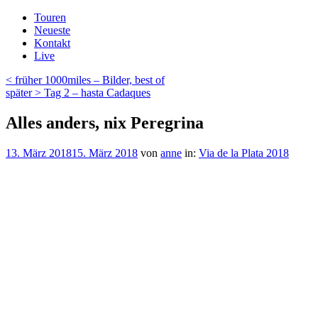
Zum
Touren
Inhalt
Neueste
springen
Kontakt
Live
Beitragsnavigation
Vorheriger
< früher
1000miles – Bilder, best of
Beitrag
Nächster
später >
Tag 2 – hasta Cadaques
Beitrag
Alles anders, nix Peregrina
Veröffentlicht
13. März 2018
15. März 2018
von
anne
in:
Via de la Plata 2018
am