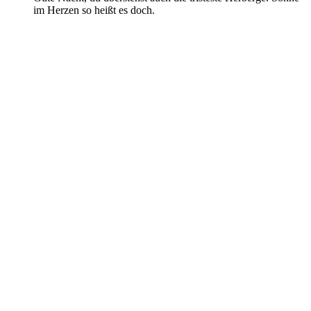
im Herzen so heißt es doch.
Antworten
Hermann,Papa
sagt:
14. März 2018 um 15:45 Uhr
Tolle Bilder schon am Anfang! Freue mich über jede neue
Nachricht.
Wünsche Dir auch heute einen interessanten Weg, gute
Begegnungen und dann einen schönen Abend in einem
pittoresken Dörfchen mit Kneipe, gutem Essen und
ausgezeichnetem Weinchen.