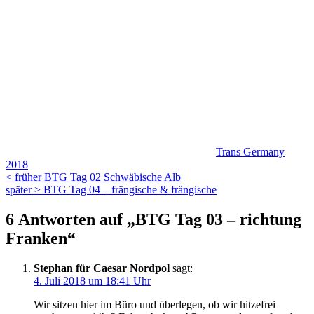
Kategorien
Trans Germany
2018
Beitragsnavigation
Vorheriger
< früher
BTG Tag 02 Schwäbische Alb
Beitrag
Nächster
später >
BTG Tag 04 – frängische & frängische
Beitrag
6 Antworten auf „BTG Tag 03 – richtung
Franken“
Stephan für Caesar Nordpol
sagt:
4. Juli 2018 um 18:41 Uhr
Wir sitzen hier im Büro und überlegen, ob wir hitzefrei