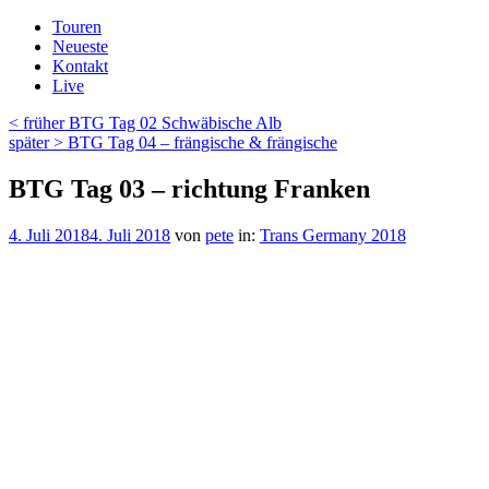
Zum
Touren
Inhalt
Neueste
springen
Kontakt
Live
Beitragsnavigation
Vorheriger
< früher
BTG Tag 02 Schwäbische Alb
Beitrag
Nächster
später >
BTG Tag 04 – frängische & frängische
Beitrag
BTG Tag 03 – richtung Franken
Veröffentlicht
4. Juli 2018
4. Juli 2018
von
pete
in:
Trans Germany 2018
am