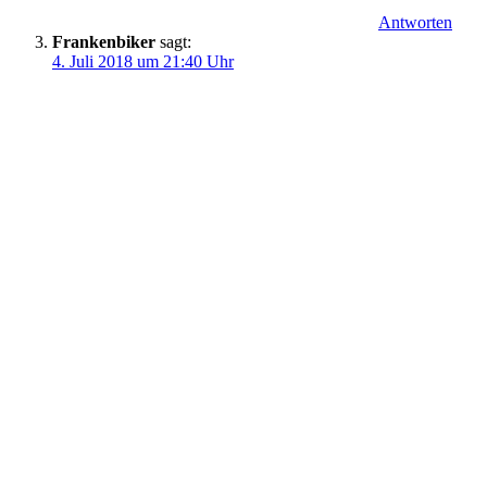
Antworten
Frankenbiker
sagt:
4. Juli 2018 um 21:40 Uhr
Viel Spaß bei uns in der Fränkischen Schweiz, ihr habt euch
nicht die einfachste Route ausgesucht. Alles gut erschlossen
für den Nachschub. Viel Spaß 🙂
Antworten
Manuel
sagt:
4. Juli 2018 um 21:40 Uhr
Hi Pete, yep, ich freue mich, dass Du wieder bloggst, ich
wünsche Dir super bikewetter, das alles gut klappt und ne
gute Zeit im doppelten Wortsinn, halt die Ohren steif und die
kette geölt! Viel Erfolg! Manu