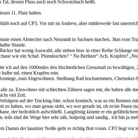
sem Tal, dessen Fluss auch noch Schwarzbach heißt.
esen 11. Platz halten.
schläft noch auf CP3. Vor mir ist Andrew, aber mittlerweile fast uner
 könnte einen Abstecher nach Neustadt in Sachsen machen, 3km vom Tr
halbe Stunde.
Bäcker hat wenig Auswahl, alle stehen brav in einer Reihe Schlange mi
schaue wie ein Schaf. Pfannkuchen? “ Na Berliner“ Ach. Krapfen? „Nu“
tte ich auf den 1000miles den fürchterlichen Grenztrail zu bewältige
halbe std. einen Krapfen rein.
Anstiege, zum Abgewöhnen. Steilhang Rad hochstemmen, Cherusker-Styl
 alle zu. Einwohner mit schlechten Zähnen sagen mir, die haben alle d
cht viel Zeit.
 Verfolgern auf der Tracking-Site, schon komisch, was so ein Rennen mit 
ckpit zu haben, wo man genau sieht, wo wer gerade ist, ob er/sie Pause
Shane, der bedrohlich aufschließt. Langfristig könnte er ein gefährliche
 teils sind die Wege hier sehr zäh, holperig und sandig.. ich bin ja m
 Damm der lausitzer Neiße geht es richtig flott voran. CP3 liegt vor mir