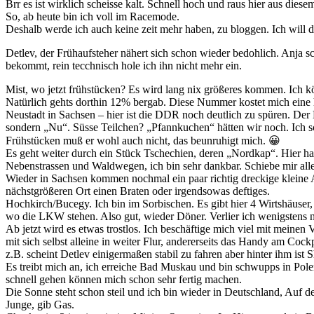
Brr es ist wirklich scheisse kalt. Schnell hoch und raus hier aus die
So, ab heute bin ich voll im Racemode.
Deshalb werde ich auch keine zeit mehr haben, zu bloggen. Ich will di
Detlev, der Frühaufsteher nähert sich schon wieder bedohlich. Anja 
bekommt, rein tecchnisch hole ich ihn nicht mehr ein.
Mist, wo jetzt frühstücken? Es wird lang nix größeres kommen. Ich
Natürlich gehts dorthin 12% bergab. Diese Nummer kostet mich eine 
Neustadt in Sachsen – hier ist die DDR noch deutlich zu spüren. Der 
sondern „Nu“. Süsse Teilchen? „Pfannkuchen“ hätten wir noch. Ich 
Frühstücken muß er wohl auch nicht, das beunruhigt mich. 😀
Es geht weiter durch ein Stück Tschechien, deren „Nordkap“. Hier ha
Nebenstrassen und Waldwegen, ich bin sehr dankbar. Schiebe mir alle 
Wieder in Sachsen kommen nochmal ein paar richtig dreckige kleine 
nächstgrößeren Ort einen Braten oder irgendsowas deftiges.
Hochkirch/Bucegy. Ich bin im Sorbischen. Es gibt hier 4 Wirtshäuser,
wo die LKW stehen. Also gut, wieder Döner. Verlier ich wenigstens ni
Ab jetzt wird es etwas trostlos. Ich beschäftige mich viel mit meinen
mit sich selbst alleine in weiter Flur, andererseits das Handy am Co
z.B. scheint Detlev einigermaßen stabil zu fahren aber hinter ihm ist 
Es treibt mich an, ich erreiche Bad Muskau und bin schwupps in Polen.
schnell gehen können mich schon sehr fertig machen.
Die Sonne steht schon steil und ich bin wieder in Deutschland, Auf dem
Junge, gib Gas.