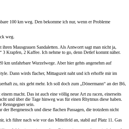
reichbare 100 km weg. Den bekomme ich nur, wenn er Probleme
ack weg.
t ihren Mausgrauen Sandaletten. Als Antworrt sagt man nicht ja,
 3 Krapfen, 2 Kaffee. Ich nehme to go, denn Detlef kommt näher.
n, 20 km unfahrbare Wurzelwege. Aber hier gehts angenehm auf
e. Dann wirds flacher, Mittagszeit naht und ich erhoffe mir im
auerhaft zu, nix geht mehr. Ich soll doch zum „Dönermann“ an der B6,
einem macht. Das ist auch eine völlig neue Art zu racen, einerseits
 macht und über die Tage hinweg was für einen Rhytmus diese haben.
rer Renngegner sein.
ehr der Bergmensch und diese flachen Passagen, die trotzdem nicht
, ich führe nach wie vor das Mittelfeld an, stabil auf Platz 11. Gas