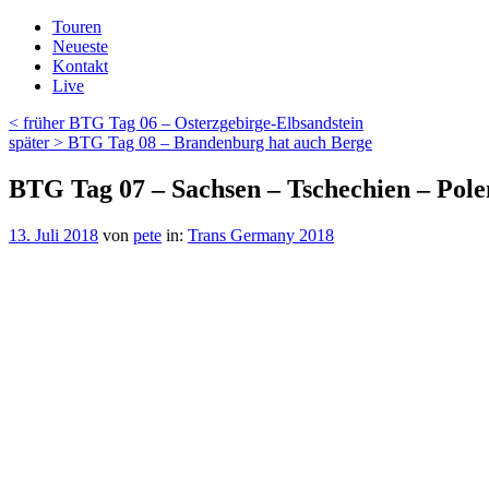
Zum
Touren
Inhalt
Neueste
springen
Kontakt
Live
Beitragsnavigation
Vorheriger
< früher
BTG Tag 06 – Osterzgebirge-Elbsandstein
Beitrag
Nächster
später >
BTG Tag 08 – Brandenburg hat auch Berge
Beitrag
BTG Tag 07 – Sachsen – Tschechien – Pol
Veröffentlicht
13. Juli 2018
von
pete
in:
Trans Germany 2018
am