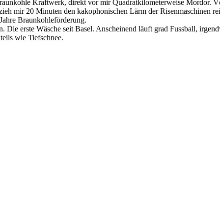
 Braunkohle Kraftwerk, direkt vor mir Quadratkilometerweise Mordor. V
 zieh mir 20 Minuten den kakophonischen Lärm der Risenmaschinen rei
0 Jahre Braunkohleförderung.
n. Die erste Wäsche seit Basel. Anscheinend läuft grad Fussball, irge
teils wie Tiefschnee.