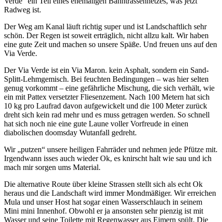
Verde“ ein Teil eines ehemaligen Bahntrassennetzes, was jetzt
Radweg ist.
Der Weg am Kanal läuft richtig super und ist Landschaftlich sehr
schön. Der Regen ist soweit erträglich, nicht allzu kalt. Wir haben
eine gute Zeit und machen so unsere Späße. Und freuen uns auf den
Via Verde.
Der Via Verde ist ein Via Maron. kein Asphalt, sondern ein Sand-
Splitt-Lehmgemisch. Bei feuchten Bedingungen – was hier selten
genug vorkommt – eine gefährliche Mischung, die sich verhält, wie
ein mit Pattex versetzter Fliesenzement. Nach 100 Metern hat sich
10 kg pro Laufrad davon aufgewickelt und die 100 Meter zurück
dreht sich kein rad mehr und es muss getragen werden. So schnell
hat sich noch nie eine gute Laune voller Vorfreude in einen
diabolischen doomsday Wutanfall gedreht.
Wir „putzen“ unsere heiligen Fahrräder und nehmen jede Pfütze mit.
Irgendwann isses auch wieder Ok, es knirscht halt wie sau und ich
mach mir sorgen ums Material.
Die alternative Route über kleine Strassen stellt sich als echt Ok
heraus und die Landschaft wird immer Mondmäßiger. Wir erreichen
Mula und unser Host hat sogar einen Wasserschlauch in seinem
Mini mini Innenhof. Obwohl er ja ansonsten sehr pienzig ist mit
Wasser und seine Toilette mit Regenwasser aus Eimern spült. Die