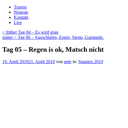
Zum
Touren
Inhalt
Neueste
springen
Kontakt
Live
Beitragsnavigation
Vorheriger
< früher
Tag 04 – Es wird grau
Beitrag
Nächster
später >
Tag 06 – Ausschlafen, Essen, Siesta, Gammeln.
Beitrag
Tag 05 – Regen is ok, Matsch nicht
Veröffentlicht
19. April 2019
21. April 2019
von
pete
in:
Spanien 2019
am