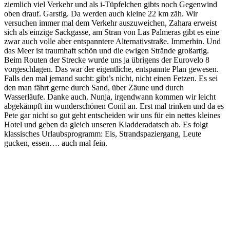
ziemlich viel Verkehr und als i-Tüpfelchen gibts noch Gegenwind
oben drauf. Garstig. Da werden auch kleine 22 km zäh. Wir
versuchen immer mal dem Verkehr auszuweichen, Zahara erweist
sich als einzige Sackgasse, am Stran von Las Palmeras gibt es eine
zwar auch volle aber entspanntere Alternativstraße. Immerhin. Und
das Meer ist traumhaft schön und die ewigen Strände großartig.
Beim Routen der Strecke wurde uns ja übrigens der Eurovelo 8
vorgeschlagen. Das war der eigentliche, entspannte Plan gewesen.
Falls den mal jemand sucht: gibt’s nicht, nicht einen Fetzen. Es sei
den man fährt gerne durch Sand, über Zäune und durch
Wasserläufe. Danke auch. Nunja, irgendwann kommen wir leicht
abgekämpft im wunderschönen Conil an. Erst mal trinken und da es
Pete gar nicht so gut geht entscheiden wir uns für ein nettes kleines
Hotel und geben da gleich unseren Kladderadatsch ab. Es folgt
klassisches Urlaubsprogramm: Eis, Strandspaziergang, Leute
gucken, essen…. auch mal fein.
Kategorien