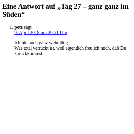
Eine Antwort auf „Tag 27 – ganz ganz im
Süden“
pete
sagt:
9. April 2018 um 20:51 Uhr
Ich bin auch ganz wehmütig.
Was total verrückt ist, weil eigentlich freu ich mich, daß Du
zurückkommst!
Antworten
Schreibe einen Kommentar
Deine E-Mail-Adresse wird nicht veröffentlicht.
Erforderliche
Felder sind mit
*
markiert