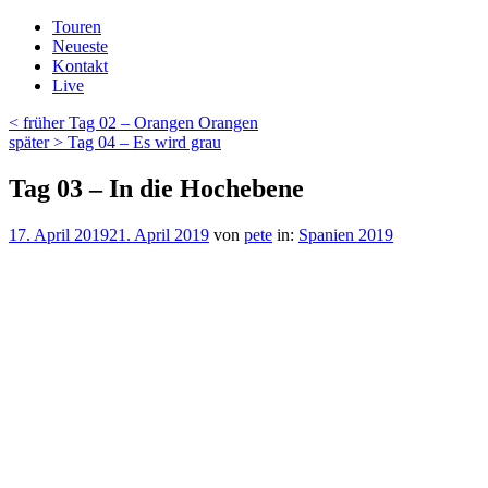
Zum
Touren
Inhalt
Neueste
springen
Kontakt
Live
Beitragsnavigation
Vorheriger
< früher
Tag 02 – Orangen Orangen
Beitrag
Nächster
später >
Tag 04 – Es wird grau
Beitrag
Tag 03 – In die Hochebene
Veröffentlicht
17. April 2019
21. April 2019
von
pete
in:
Spanien 2019
am