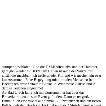
suuuper geschlafen! Und die DM-Koffeintabs sind der Hammer,
geht glei weider mit 100%. Im Hellen ist auch der Wurzeltrail
anständig machbar.. ich treffe wieder Kili und wir machen ein paar
km zusammen. Erste Begegnung mit normalen Menschen beim
Bäcker, ich ernte erstaunte Blicke, in Windeseile 2 süsse und 2
deftige Teilchen eingeatmet.
Ab Bad Urach fahre ich mit Constantin, er hat über das
Brevetfahren zu diesem Event gefunden. Dann erster großer
Einkauf, ich esse zuviel auf einmal.. 2 Pizzateilchen und ein riesen
Pott Nudelsalat. Hoch zur Teck habe ich es 2 Stunden lang schwer..