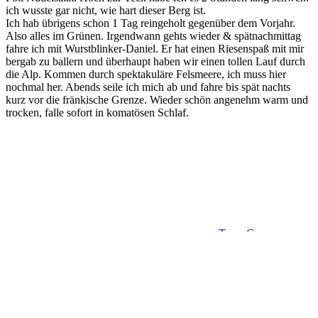
ich wusste gar nicht, wie hart dieser Berg ist.
Ich hab übrigens schon 1 Tag reingeholt gegenüber dem Vorjahr.
Also alles im Grünen. Irgendwann gehts wieder & spätnachmittag
fahre ich mit Wurstblinker-Daniel. Er hat einen Riesenspaß mit mir
bergab zu ballern und überhaupt haben wir einen tollen Lauf durch
die Alp. Kommen durch spektakuläre Felsmeere, ich muss hier
nochmal her. Abends seile ich mich ab und fahre bis spät nachts
kurz vor die fränkische Grenze. Wieder schön angenehm warm und
trocken, falle sofort in komatösen Schlaf.
Kategorien
Trans Germany
2019
Beitragsnavigation
Vorheriger
< früher
BTG Tag 1 – Checkpoint 1
Beitrag
Nächster
später >
BTG Tag 3+4, durchgemacht: Franggn und Erzgebirge
Beitrag
Eine Antwort auf „BTG Tag 2 –