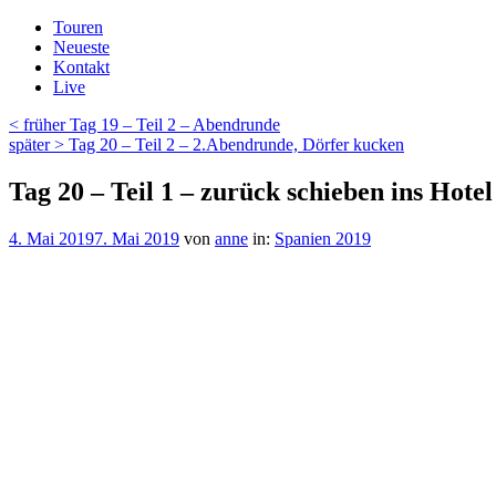
Zum
Touren
Inhalt
Neueste
springen
Kontakt
Live
Beitragsnavigation
Vorheriger
< früher
Tag 19 – Teil 2 – Abendrunde
Beitrag
Nächster
später >
Tag 20 – Teil 2 – 2.Abendrunde, Dörfer kucken
Beitrag
Tag 20 – Teil 1 – zurück schieben ins Hotel
Veröffentlicht
4. Mai 2019
7. Mai 2019
von
anne
in:
Spanien 2019
am