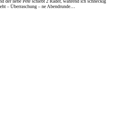
und der liebe Pete schiebt 2 Räder, während ich schneckig
e deeht – Überraschung – ne Abendrunde…