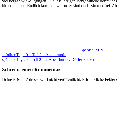
viel bergab wie -aufgingen. D.h. die jetzigen Bergabstücke konnt ichs
hinterhertapse. Endlich kommen wir an, es sind noch Zimmer frei. Ab
Kategorien
Spanien 2019
Beitragsnavigation
Vorheriger
< früher
Tag 19 – Teil 2 – Abendrunde
Beitrag
Nächster
später >
Tag 20 – Teil 2 – 2.Abendrunde, Dörfer kucken
Beitrag
Schreibe einen Kommentar
Deine E-Mail-Adresse wird nicht veröffentlicht.
Erforderliche Felder 