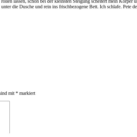
 rollen lassen, schon bei der kleinsten Steigung scheitert mein Körper 
 unter die Dusche und rein ins frischbezogene Bett. Ich schlafe. Pet
sind mit
*
markiert