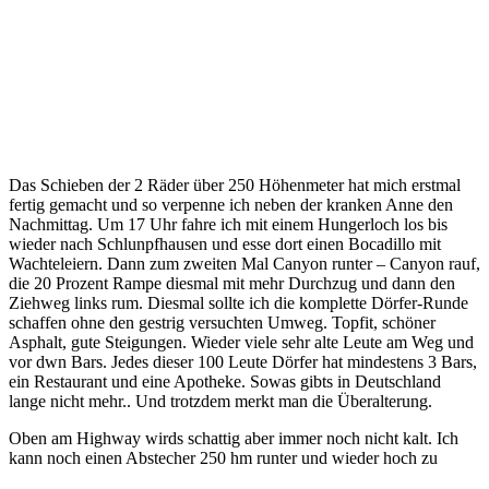
Das Schieben der 2 Räder über 250 Höhenmeter hat mich erstmal
fertig gemacht und so verpenne ich neben der kranken Anne den
Nachmittag. Um 17 Uhr fahre ich mit einem Hungerloch los bis
wieder nach Schlunpfhausen und esse dort einen Bocadillo mit
Wachteleiern. Dann zum zweiten Mal Canyon runter – Canyon rauf,
die 20 Prozent Rampe diesmal mit mehr Durchzug und dann den
Ziehweg links rum. Diesmal sollte ich die komplette Dörfer-Runde
schaffen ohne den gestrig versuchten Umweg. Topfit, schöner
Asphalt, gute Steigungen. Wieder viele sehr alte Leute am Weg und
vor dwn Bars. Jedes dieser 100 Leute Dörfer hat mindestens 3 Bars,
ein Restaurant und eine Apotheke. Sowas gibts in Deutschland
lange nicht mehr.. Und trotzdem merkt man die Überalterung.
Oben am Highway wirds schattig aber immer noch nicht kalt. Ich
kann noch einen Abstecher 250 hm runter und wieder hoch zu
einem etwas abgelegenen Dorf machen und dann schön gemütlich