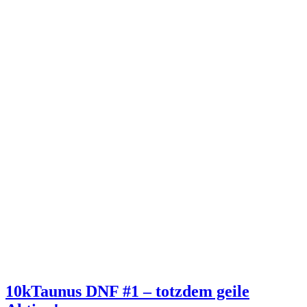
10kTaunus DNF #1 – totzdem geile