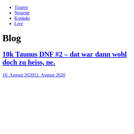
Zum
Touren
Inhalt
Neueste
springen
Kontakt
Live
Blog
10k Taunus DNF #2 – dat war dann wohl
doch zu heiss, ne.
Veröffentlicht
10. August 2020
12. August 2020
am