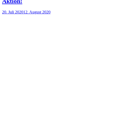
Aktion!
Veröffentlicht
20. Juli 2020
12. August 2020
am