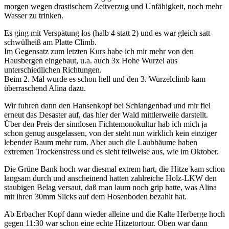
morgen wegen drastischem Zeitverzug und Unfähigkeit, noch mehr
Wasser zu trinken.
Es ging mit Verspätung los (halb 4 statt 2) und es war gleich satt
schwülheiß am Platte Climb.
Im Gegensatz zum letzten Kurs habe ich mir mehr von den
Hausbergen eingebaut, u.a. auch 3x Hohe Wurzel aus
unterschiedlichen Richtungen.
Beim 2. Mal wurde es schon hell und den 3. Wurzelclimb kam
überraschend Alina dazu.
Wir fuhren dann den Hansenkopf bei Schlangenbad und mir fiel
erneut das Desaster auf, das hier der Wald mittlerweile darstellt.
Über den Preis der sinnlosen Fichtemonokultur hab ich mich ja
schon genug ausgelassen, von der steht nun wirklich kein einziger
lebender Baum mehr rum. Aber auch die Laubbäume haben
extremen Trockenstress und es sieht teilweise aus, wie im Oktober.
Die Grüne Bank hoch war diesmal extrem hart, die Hitze kam schon
langsam durch und anscheinend hatten zahlreiche Holz-LKW den
staubigen Belag versaut, daß man laum noch grip hatte, was Alina
mit ihren 30mm Slicks auf dem Hosenboden bezahlt hat.
Ab Erbacher Kopf dann wieder alleine und die Kalte Herberge hoch
gegen 11:30 war schon eine echte Hitzetortour. Oben war dann