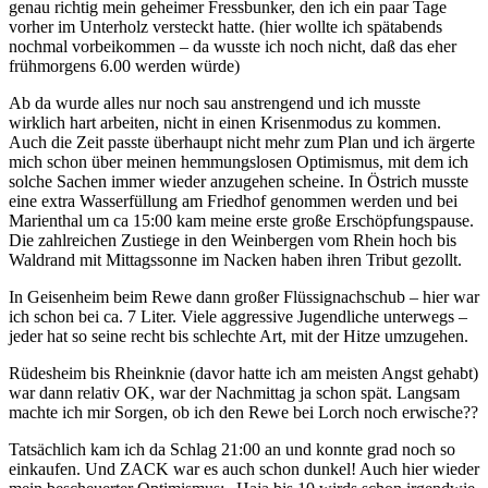
genau richtig mein geheimer Fressbunker, den ich ein paar Tage
vorher im Unterholz versteckt hatte. (hier wollte ich spätabends
nochmal vorbeikommen – da wusste ich noch nicht, daß das eher
frühmorgens 6.00 werden würde)
Ab da wurde alles nur noch sau anstrengend und ich musste
wirklich hart arbeiten, nicht in einen Krisenmodus zu kommen.
Auch die Zeit passte überhaupt nicht mehr zum Plan und ich ärgerte
mich schon über meinen hemmungslosen Optimismus, mit dem ich
solche Sachen immer wieder anzugehen scheine. In Östrich musste
eine extra Wasserfüllung am Friedhof genommen werden und bei
Marienthal um ca 15:00 kam meine erste große Erschöpfungspause.
Die zahlreichen Zustiege in den Weinbergen vom Rhein hoch bis
Waldrand mit Mittagssonne im Nacken haben ihren Tribut gezollt.
In Geisenheim beim Rewe dann großer Flüssignachschub – hier war
ich schon bei ca. 7 Liter. Viele aggressive Jugendliche unterwegs –
jeder hat so seine recht bis schlechte Art, mit der Hitze umzugehen.
Rüdesheim bis Rheinknie (davor hatte ich am meisten Angst gehabt)
war dann relativ OK, war der Nachmittag ja schon spät. Langsam
machte ich mir Sorgen, ob ich den Rewe bei Lorch noch erwische??
Tatsächlich kam ich da Schlag 21:00 an und konnte grad noch so
einkaufen. Und ZACK war es auch schon dunkel! Auch hier wieder