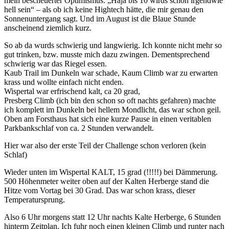
mein bescheuerter Optimismus: „Haja bis 10 wirds schon irgendwie
hell sein“ – als ob ich keine Hightech hätte, die mir genau den
Sonnenuntergang sagt. Und im August ist die Blaue Stunde
anscheinend ziemlich kurz.
So ab da wurds schwierig und langwierig. Ich konnte nicht mehr so
gut trinken, bzw. musste mich dazu zwingen. Dementsprechend
schwierig war das Riegel essen.
Kaub Trail im Dunkeln war schade, Kaum Climb war zu erwarten
krass und wollte einfach nicht enden.
Wispertal war erfrischend kalt, ca 20 grad,
Presberg Climb (ich bin den schon so oft nachts gefahren) machte
ich komplett im Dunkeln bei hellem Mondlicht, das war schon geil.
Oben am Forsthaus hat sich eine kurze Pause in einen veritablen
Parkbankschlaf von ca. 2 Stunden verwandelt.
Hier war also der erste Teil der Challenge schon verloren (kein
Schlaf)
Wieder unten im Wispertal KALT, 15 grad (!!!!!) bei Dämmerung.
500 Höhenmeter weiter oben auf der Kalten Herberge stand die
Hitze vom Vortag bei 30 Grad. Das war schon krass, dieser
Temperatursprung.
Also 6 Uhr morgens statt 12 Uhr nachts Kalte Herberge, 6 Stunden
hinterm Zeitplan. Ich fuhr noch einen kleinen Climb und runter nach